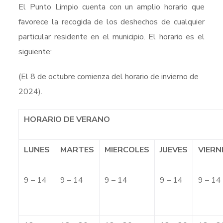
El Punto Limpio cuenta con un amplio horario que
favorece la recogida de los deshechos de cualquier
particular residente en el municipio. El horario es el
siguiente:
(El 8 de octubre comienza del horario de invierno de
2024).
HORARIO DE VERANO
LUNES
MARTES
MIERCOLES
JUEVES
VIERN
9 – 14
9 – 14
9 – 14
9 – 14
9 – 14